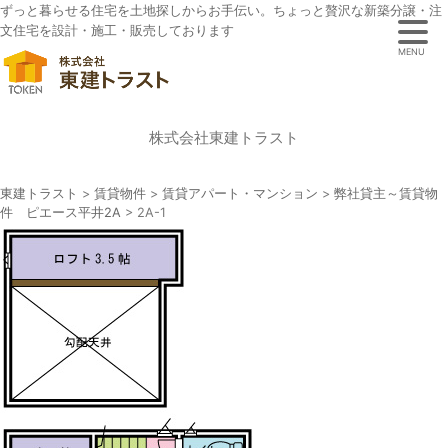
ずっと暮らせる住宅を土地探しからお手伝い。ちょっと贅沢な新築分譲・注
文住宅を設計・施工・販売しております
MENU
株式会社東建トラスト
東建トラスト
>
賃貸物件
>
賃貸アパート・マンション
>
弊社貸主～賃貸物
件 ピエース平井2A
>
2A-1