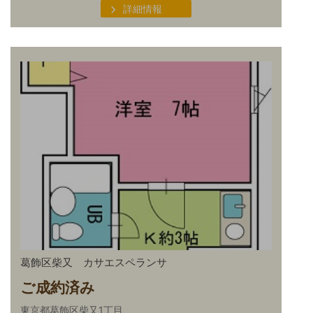
詳細情報
葛飾区柴又 カサエスペランサ
ご成約済み
東京都葛飾区柴又1丁目