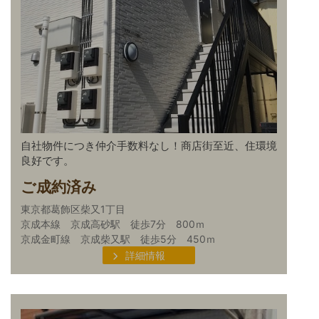
自社物件につき仲介手数料なし！商店街至近、住環境
良好です。
ご成約済み
東京都葛飾区柴又1丁目
京成本線 京成高砂駅 徒歩7分 800ｍ
京成金町線 京成柴又駅 徒歩5分 450ｍ
詳細情報