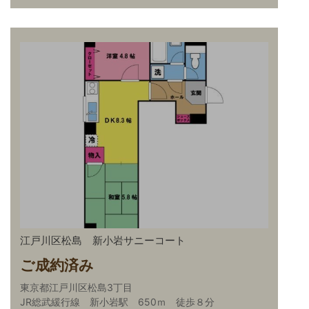
江戸川区松島 新小岩サニーコート
ご成約済み
東京都江戸川区松島3丁目
JR総武緩行線 新小岩駅 650ｍ 徒歩８分