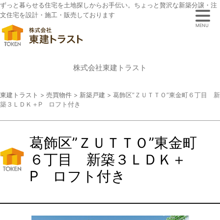
ずっと暮らせる住宅を土地探しからお手伝い。ちょっと贅沢な新築分譲・注
文住宅を設計・施工・販売しております
MENU
株式会社東建トラスト
東建トラスト
>
売買物件
>
新築戸建
>
葛飾区”ＺＵＴＴＯ”東金町６丁目 新
築３ＬＤＫ＋P ロフト付き
葛飾区”ＺＵＴＴＯ”東金町
６丁目 新築３ＬＤＫ＋
P ロフト付き