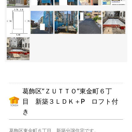
葛飾区”ＺＵＴＴＯ”東金町６丁
目 新築３ＬＤＫ＋P ロフト付
き
葛飾区東金町６丁目、新築分譲住宅です。