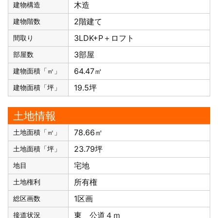
木造
建物構造
2階建て
建物階数
3LDK+P＋ロフト
間取り
3部屋
部屋数
64.47㎡
建物面積「㎡」
19.5坪
建物面積「坪」
土地情報
78.66㎡
土地面積「㎡」
23.79坪
土地面積「坪」
宅地
地目
所有権
土地権利
1区画
総区画数
東 公道４ｍ
接道状況