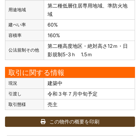
第二種低層住居専用地域
準防火地
用途地域
域
60%
建ぺい率
160%
容積率
第二種高度地区・絶対高さ12ｍ・日
公法規制その他
影規制5-3ｈ 1.5ｍ
取引に関する情報
建築中
現況
令和３年７月中旬予定
引渡し
売主
取引態様
この物件の概要を印刷