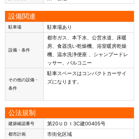
設備関連
駐車場あり
駐車場
都市ガス
本下水
公営水道
床暖
房
食器洗い乾燥機
浴室暖房乾燥
設備・条件
機
温水洗浄便座
シャンプードレ
ッサー
バルコニー
駐車スペースはコンパクトカーサイ
その他の設備・
ズになります。
条件
公法規制
第20ＵＤＩ3C建00405号
建築確認番号
市街化区域
都市計画