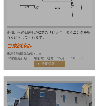
南側からの日差しが2階のリビング・ダイニングを明
るく照らしてくれます。
ご成約済み
東京都葛飾区新宿2丁目
JR常磐緩行線 亀有駅 徒歩 15分 （1100ｍ）
詳細情報