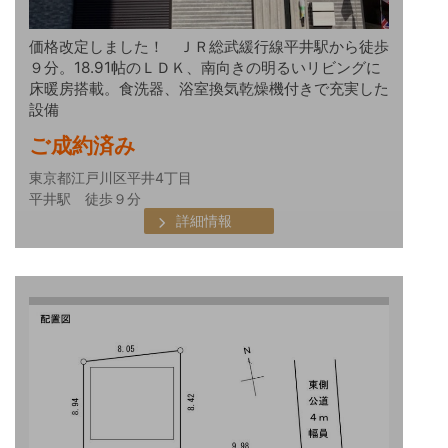
価格改定しました！ ＪＲ総武緩行線平井駅から徒歩
９分。18.91帖のＬＤＫ、南向きの明るいリビングに
床暖房搭載。食洗器、浴室換気乾燥機付きで充実した
設備
ご成約済み
東京都江戸川区平井4丁目
平井駅 徒歩９分
詳細情報