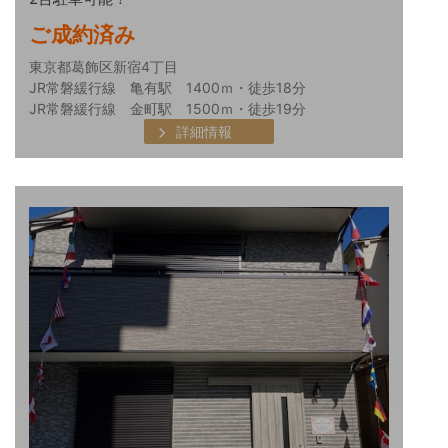
ご成約済み
東京都葛飾区新宿4丁目
JR常磐緩行線 亀有駅 1400ｍ・徒歩18分
JR常磐緩行線 金町駅 1500ｍ・徒歩19分
詳細情報