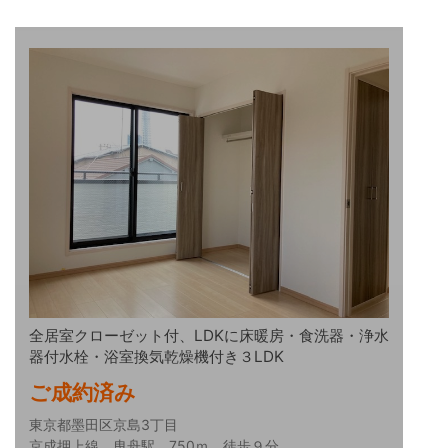
全居室クローゼット付、LDKに床暖房・食洗器・浄水
器付水栓・浴室換気乾燥機付き３LDK
ご成約済み
東京都墨田区京島3丁目
京成押上線 曳舟駅 750ｍ 徒歩９分