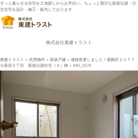
ずっと暮らせる住宅を土地探しからお手伝い。ちょっと贅沢な新築分譲・注
文住宅を設計・施工・販売しております
株式会社東建トラスト
東建トラスト
>
売買物件
>
新築戸建
>
価格変更しました！葛飾区ＺＵＴＴ
Ｏ新宿５丁目 新築分譲住宅（Ａ）棟
>
IMG_3574