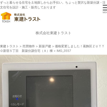
ずっと暮らせる住宅を土地探しからお手伝い。ちょっと贅沢な新築分譲・注
文住宅を設計・施工・販売しております
ME
株式会社東建トラスト
東建トラスト
>
売買物件
>
新築戸建
>
価格変更しました！葛飾区ＺＵＴＴ
Ｏ新宿５丁目 新築分譲住宅（Ａ）棟
>
IMG_3557