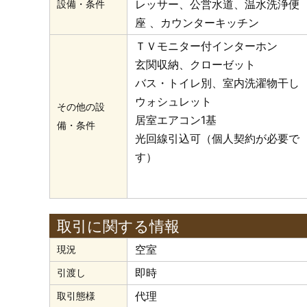
レッサー
公営水道
温水洗浄便
設備・条件
座
カウンターキッチン
ＴＶモニター付インターホン
玄関収納、クローゼット
バス・トイレ別、室内洗濯物干し
ウォシュレット
その他の設
居室エアコン1基
備・条件
光回線引込可（個人契約が必要で
す）
取引に関する情報
空室
現況
即時
引渡し
代理
取引態様