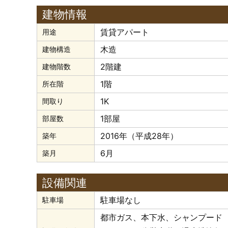
建物情報
賃貸アパート
用途
木造
建物構造
2階建
建物階数
1階
所在階
1K
間取り
1部屋
部屋数
2016年（平成28年）
築年
6月
築月
設備関連
駐車場なし
駐車場
都市ガス
本下水
シャンプード