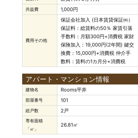
1,000円
共益費
保証会社加入 (日本賃貸保証㈱）
保証料：総賃料の50％ 家賃引落
手数料：月額300円+消費税 家財
費用その他
保険加入：19,000円(2年間) 鍵交
換費：15,000円+消費税 仲介手
数料：賃料の1カ月分+消費税
アパート・マンション情報
Rooms平井
建物名
101
部屋番号
2戸
総戸数
専有面積
26.81㎡
「㎡」