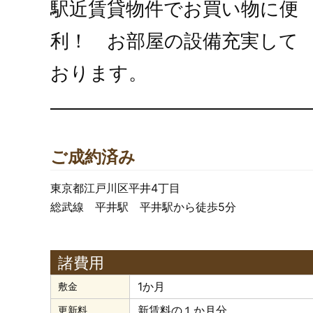
駅近賃貸物件でお買い物に便
利！ お部屋の設備充実して
おります。
ご成約済み
東京都江戸川区平井4丁目
総武線 平井駅 平井駅から徒歩5分
諸費用
1か月
敷金
新賃料の１か月分
更新料