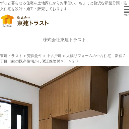
ずっと暮らせる住宅を土地探しからお手伝い。ちょっと贅沢な新築分譲・注
文住宅を設計・施工・販売しております
ME
株式会社東建トラスト
東建トラスト
>
売買物件
>
中古戸建
>
大幅リフォームの中古住宅 新宿２
丁目（jioの既存住宅かし保証保険付き）
>
2-7