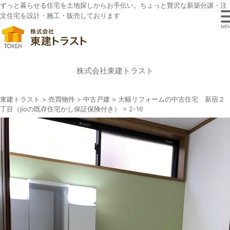
ずっと暮らせる住宅を土地探しからお手伝い。ちょっと贅沢な新築分譲・注
文住宅を設計・施工・販売しております
ME
株式会社東建トラスト
東建トラスト
>
売買物件
>
中古戸建
>
大幅リフォームの中古住宅 新宿２
丁目（jioの既存住宅かし保証保険付き）
>
2-16