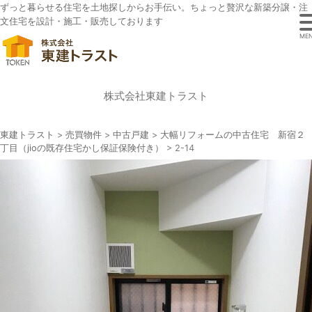
ずっと暮らせる住宅を土地探しからお手伝い。ちょっと贅沢な新築分譲・注
文住宅を設計・施工・販売しております
ME
株式会社東建トラスト
東建トラスト
>
売買物件
>
中古戸建
>
大幅リフォームの中古住宅 新宿２
丁目（jioの既存住宅かし保証保険付き）
>
2-14