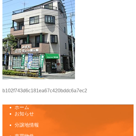
b102f743d6c181ea67c420bddc6a7ec2
ホーム
お知らせ
分譲地情報