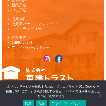
売買物件
新築戸建
中古戸建
賃貸物件
賃貸アパート・マンション
コインランドリー
会社案内
お問い合わせ
プライバシーポリシー
よりよいサービスを提供するため、当ウェブサイトでは Cookie を
125-0052 東京都葛飾区柴又1丁目23-1
使用しています。引き続き閲覧する場合、Cookie の使用を承諾した
TEL： 03-6231-3500
営業時間 am09:00～pm6:00
ものとみなされます。
定休日 水曜日
同意
拒否
プライバシーポリシー
03-6231-3500
Copyright© 株式会社東建トラスト All Rights Reserved.