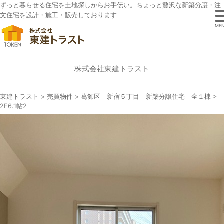
ずっと暮らせる住宅を土地探しからお手伝い。ちょっと贅沢な新築分譲・注
文住宅を設計・施工・販売しております
ME
株式会社東建トラスト
東建トラスト
>
売買物件
>
葛飾区 新宿５丁目 新築分譲住宅 全１棟
>
2F6.1帖2